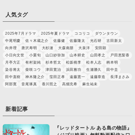
人気タグ
2025年7月ドラマ
2025年夏ドラマ
ココリコ
ダウンタウン
中尾明慶
佐々木蔵之介
佐藤健
佐藤隆太
光石研
古田新太
向井理
唐沢寿明
大杉漣
大森南朋
大泉洋
安田顕
小日向文世
小栗旬
山口紗弥加
山本耕史
山田孝之
戸田恵梨香
月亭方正
有村架純
杉本哲太
松坂桃李
松本人志
柄本明
染谷将太
柴咲コウ
津田寛治
浜田雅功
生瀬勝久
田中圭
田中直樹
神木隆之介
窪田正孝
遠藤憲一
遠藤章造
長澤まさみ
阿部寛
音尾琢真
香川照之
高畑充希
麻生祐未
新着記事
『レッドタートル ある島の物語』
（ジブリ映画）無料動画配信と口