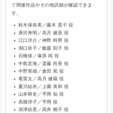
て関連作品やその他詳細が確認できま
す。
鈴木保奈美／藤木 貴子 役
唐沢寿明／高月 健吾 役
江口洋介／神野 時男 役
洞口依子／飯森 則子 役
石橋保／塚原 純 役
中島宏海／斎藤 尚美 役
中野英雄／倉田 篤 役
竜雷太／高月 健蔵 役
夏川結衣／上園 美和 役
山本耕史／平岡 知 役
高畑淳子／平岡 役
深津絵里／高井 桐子 役