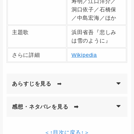
寿明／江口洋介／
洞口依子／石橋保
／中島宏海／ほか
主題歌
浜田省吾『悲しみ
は雪のように』
さらに詳細
Wikipedia
あらすじを見る
➡
感想・ネタバレを見る ➡
＜↑目次に戻る↑＞