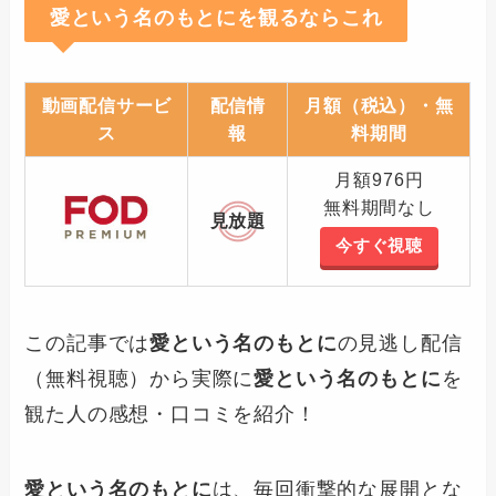
愛という名のもとにを観るならこれ
動画配信サービ
配信情
月額（税込）・無
ス
報
料期間
月額976円
無料期間なし
見放題
今すぐ視聴
この記事では
愛という名のもとに
の見逃し配信
（無料視聴）から実際に
愛という名のもとに
を
観た人の感想・口コミを紹介！
愛という名のもとに
は、毎回衝撃的な展開とな