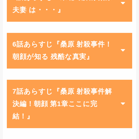
夫妻 は・・・』
6話あらすじ『桑原 射殺事件！
朝顔が知る 残酷な真実』
7話あらすじ『桑原 射殺事件解
決編！朝顔 第1章ここに完
結！』