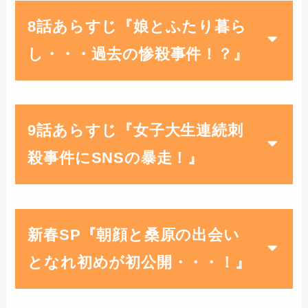
8話あらすじ『娘とふたり暮ら
し・・・過去の惨殺事件！？』
9話あらすじ『女子大生連続刺
殺事件にSNSの暴走！』
新春SP『朝顔と桑原の出会い
となれ初めが初公開・・・！』