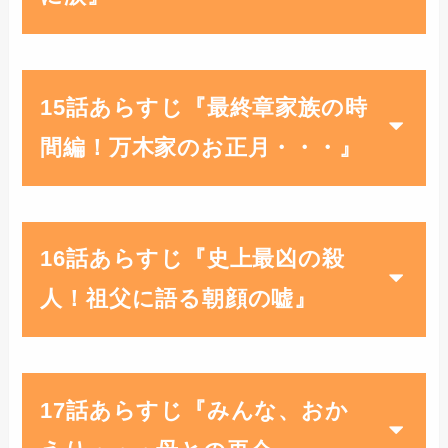
15話あらすじ『最終章家族の時
間編！万木家のお正月・・・』
16話あらすじ『史上最凶の殺
人！祖父に語る朝顔の嘘』
17話あらすじ『みんな、おか