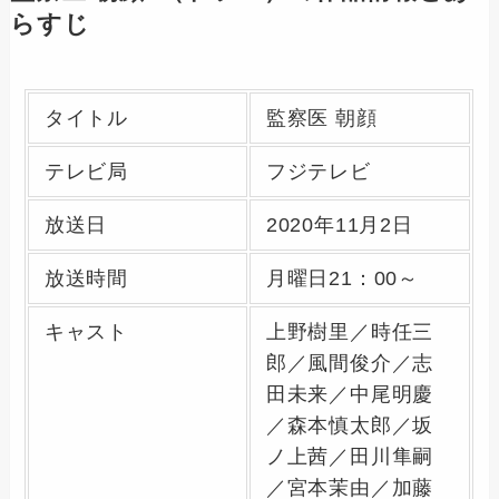
らすじ
タイトル
監察医 朝顔
テレビ局
フジテレビ
放送日
2020年11月2日
放送時間
月曜日21：00～
キャスト
上野樹里／時任三
郎／風間俊介／志
田未来／中尾明慶
／森本慎太郎／坂
ノ上茜／田川隼嗣
／宮本茉由／加藤