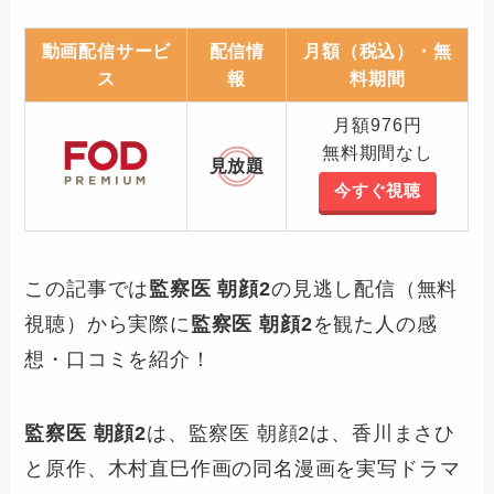
動画配信サービ
配信情
月額（税込）・無
ス
報
料期間
月額976円
無料期間なし
見放題
今すぐ視聴
この記事では
監察医 朝顔2
の見逃し配信（無料
視聴）から実際に
監察医 朝顔2
を観た人の感
想・口コミを紹介！
監察医 朝顔2
は、監察医 朝顔2は、香川まさひ
と原作、木村直巳作画の同名漫画を実写ドラマ