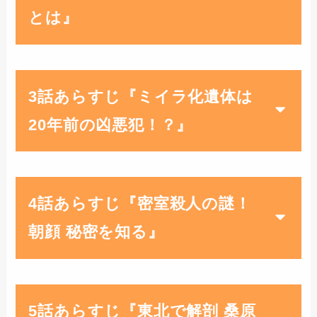
とは』
3話あらすじ『ミイラ化遺体は
20年前の凶悪犯！？』
4話あらすじ『密室殺人の謎！
朝顔 秘密を知る』
5話あらすじ『東北で解剖 桑原