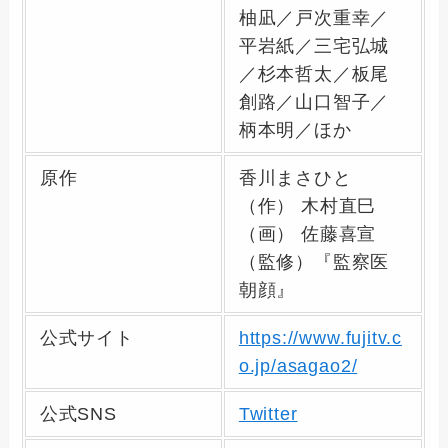
柚凪／戸次重幸／
平岩紙／三宅弘城
／杉本哲太／板尾
創路／山口智子／
柄本明／ほか
原作
香川まさひと
（作） 木村直巳
（画） 佐藤喜宣
（監修）『監察医
朝顔』
公式サイト
https://www.fujitv.c
o.jp/asagao2/
公式SNS
Twitter