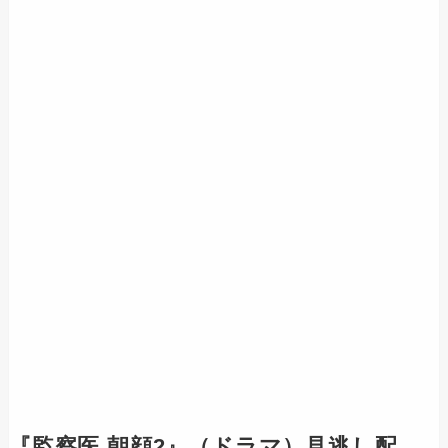
『
監察医 朝顔2
』（ドラマ）見逃し配