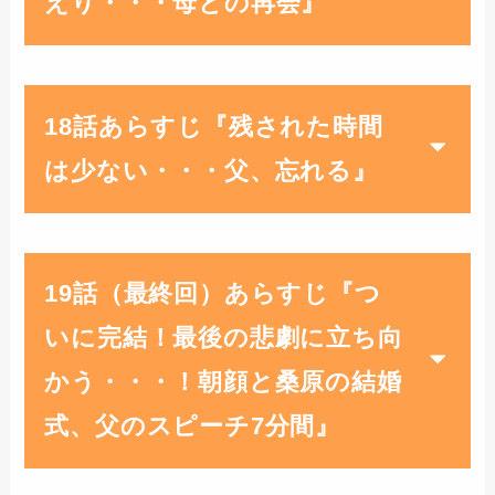
えり・・・母との再会』
18話あらすじ『残された時間
は少ない・・・父、忘れる』
19話（最終回）あらすじ『つ
いに完結！最後の悲劇に立ち向
かう・・・！朝顔と桑原の結婚
式、父のスピーチ7分間』