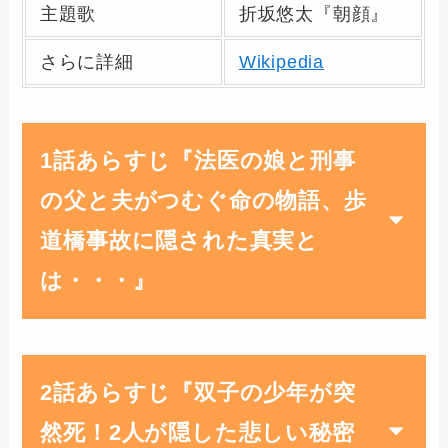
主題歌
折坂悠太『朝顔』
さらに詳細
Wikipedia
1話あらすじ『法医の娘と刑事
の父と夫がつむぐ命の物語、歩
道橋事故に隠された真実と
は・・・』
2話あらすじ『双子の少年が突
然死！2人が隠した悲しい秘密