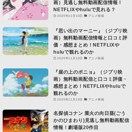
画）見逃し無料動画配信情報！
NETFLIXやhuluで見れる？
2025年11月10日
アニメ映画
『思い出のマーニー』（ジブリ映
画）無料動画配信情報と口コミ評
価・感想まとめ！NETFLIXや
huluで観れるのか
2025年11月10日
アニメ映画
『崖の上のポニョ』（ジブリ映
画）無料動画配信と口コミ評価・
感想まとめ！NETFLIXやhuluで
観れるのか
2025年11月10日
アニメ映画
名探偵コナン 業火の向日葵(ごう
かのひまわり)見逃し無料動画配信
情報！劇場版20作目