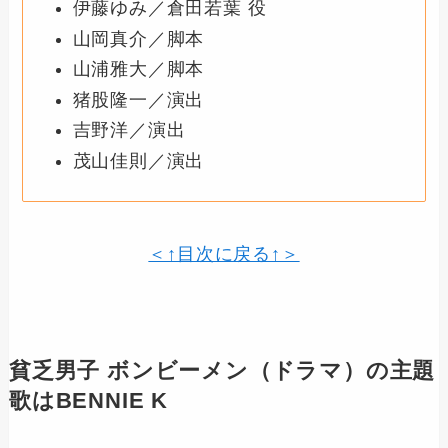
伊藤ゆみ／倉田若葉 役
山岡真介／脚本
山浦雅大／脚本
猪股隆一／演出
吉野洋／演出
茂山佳則／演出
＜↑目次に戻る↑＞
貧乏男子 ボンビーメン
（ドラマ）の主題
歌はBENNIE K