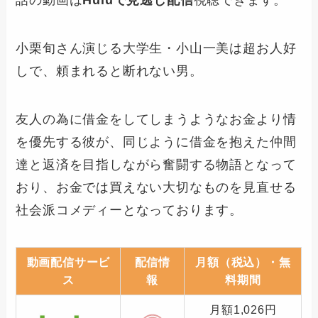
話の動画は
Huluで見逃し配信
視聴できます。
小栗旬さん演じる大学生・小山一美は超お人好
しで、頼まれると断れない男。
友人の為に借金をしてしまうようなお金より情
を優先する彼が、同じように借金を抱えた仲間
達と返済を目指しながら奮闘する物語となって
おり、お金では買えない大切なものを見直せる
社会派コメディーとなっております。
動画配信サービ
配信情
月額（税込）・無
ス
報
料期間
月額1,026円