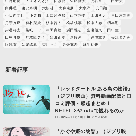
中尾明慶
佐々木蔵之介
佐藤健
佐藤隆太
光石研
古田新太
向井理
唐沢寿明
大杉漣
大森南朋
大泉洋
安田顕
小日向文世
小栗旬
山口紗弥加
山本耕史
山田孝之
戸田恵梨香
月亭方正
有村架純
杉本哲太
松坂桃李
松本人志
柄本明
染谷将太
柴咲コウ
津田寛治
浜田雅功
生瀬勝久
田中圭
田中直樹
神木隆之介
窪田正孝
遠藤憲一
遠藤章造
長澤まさみ
阿部寛
音尾琢真
香川照之
高畑充希
麻生祐未
新着記事
『レッドタートル ある島の物語』
（ジブリ映画）無料動画配信と口
コミ評価・感想まとめ！
NETFLIXやhuluで観れるのか
2025年11月10日
アニメ映画
『かぐや姫の物語』（ジブリ映