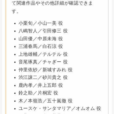
て関連作品やその他詳細が確認できま
す。
小栗旬／小山一美 役
八嶋智人／引田修三 役
山田優／中原未海 役
三浦春馬／白石涼 役
上地雄輔／テルテル 役
音尾琢真／チャぎー 役
仲里依紗／新城すみれ 役
渋江譲二／砂川貴之 役
鹿内孝／井上五郎 役
鈴之助／片桐宏 役
木ノ本嶺浩／五十嵐徹 役
ユースケ・サンタマリア／オムオム 役