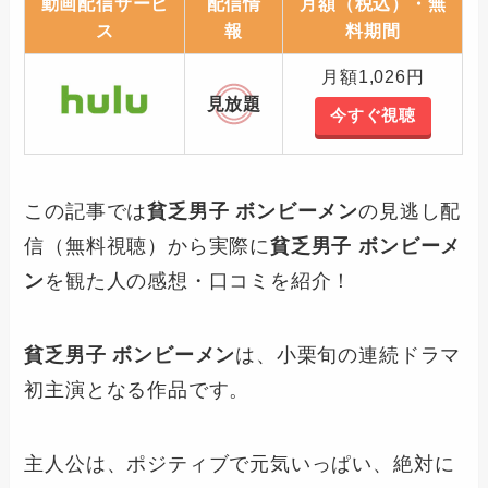
動画配信サービ
配信情
月額（税込）・無
ス
報
料期間
月額1,026円
見放題
今すぐ視聴
この記事では
貧乏男子 ボンビーメン
の見逃し配
信（無料視聴）から実際に
貧乏男子 ボンビーメ
ン
を観た人の感想・口コミを紹介！
貧乏男子 ボンビーメン
は、小栗旬の連続ドラマ
初主演となる作品です。
主人公は、ポジティブで元気いっぱい、絶対に