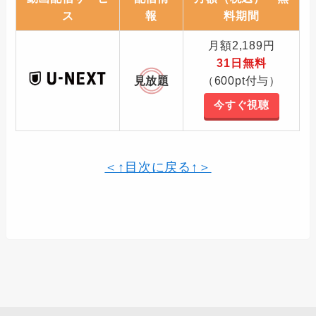
ス
報
料期間
月額2,189円
31日無料
見放題
（600pt付与）
今すぐ視聴
＜↑目次に戻る↑＞