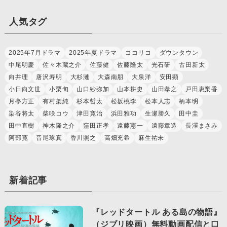
人気タグ
2025年7月ドラマ
2025年夏ドラマ
ココリコ
ダウンタウン
中尾明慶
佐々木蔵之介
佐藤健
佐藤隆太
光石研
古田新太
向井理
唐沢寿明
大杉漣
大森南朋
大泉洋
安田顕
小日向文世
小栗旬
山口紗弥加
山本耕史
山田孝之
戸田恵梨香
月亭方正
有村架純
杉本哲太
松坂桃李
松本人志
柄本明
染谷将太
柴咲コウ
津田寛治
浜田雅功
生瀬勝久
田中圭
田中直樹
神木隆之介
窪田正孝
遠藤憲一
遠藤章造
長澤まさみ
阿部寛
音尾琢真
香川照之
高畑充希
麻生祐未
新着記事
『レッドタートル ある島の物語』
（ジブリ映画）無料動画配信と口