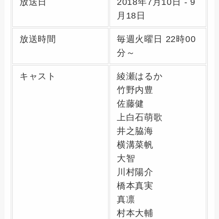
放送日
2018年7月10日 - 9
月18日
放送時間
毎週火曜日 22時00
分～
キャスト
綾瀬はるか
竹野内豊
佐藤健
上白石萌歌
井之脇海
横溝菜帆
大智
川村陽介
橋本真実
真凛
村本大輔