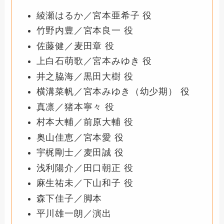
綾瀬はるか／宮本亜希子 役
竹野内豊／宮本良一 役
佐藤健／麦田章 役
上白石萌歌／宮本みゆき 役
井之脇海／黒田大樹 役
横溝菜帆／宮本みゆき（幼少期） 役
真凛／猪本寧々 役
村本大輔／前原大輔 役
奥山佳恵／宮本愛 役
宇梶剛士／麦田誠 役
浅利陽介／田口朝正 役
麻生祐未／下山和子 役
森下佳子／脚本
平川雄一朗／演出