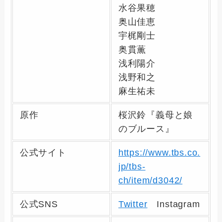
水谷果穂
奥山佳恵
宇梶剛士
奥貫薫
浅利陽介
浅野和之
麻生祐未
原作
桜沢鈴『義母と娘
のブルース』
公式サイト
https://www.tbs.co.
jp/tbs-
ch/item/d3042/
公式SNS
Twitter
Instagram