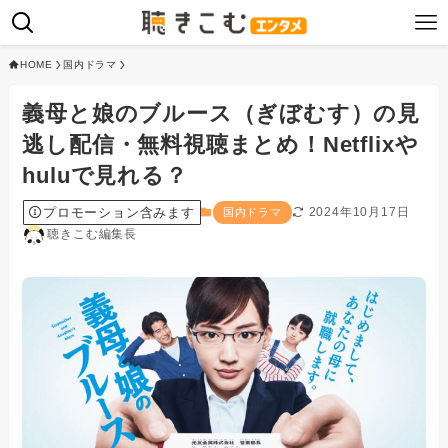
HOME
国内ドラマ
義母と娘のブルース（ぎぼむす）の見
逃し配信・無料視聴まとめ！Netflixや
huluで見れる？
プロモーション含みます
2024年10月17日
国内ドラマ
聴きこむ編集長