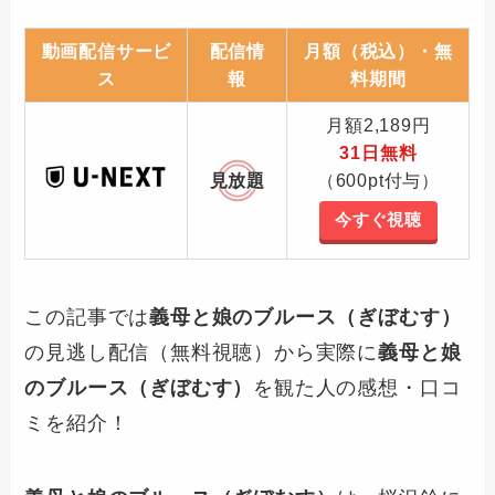
動画配信サービ
配信情
月額（税込）・無
ス
報
料期間
月額2,189円
31日無料
見放題
（600pt付与）
今すぐ視聴
この記事では
義母と娘のブルース（ぎぼむす）
の見逃し配信（無料視聴）から実際に
義母と娘
のブルース（ぎぼむす）
を観た人の感想・口コ
ミを紹介！