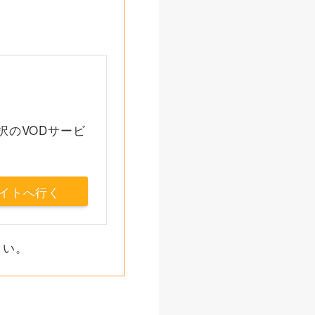
択のVODサービ
イトへ行く
さい。