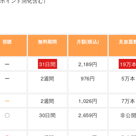
回ポイント消化含む）
視聴
無料期間
月額(税込)
見放題
ー
31日間
2,189円
19万
ー
2週間
976円
5万本
ー
2週間
1,026円
7万本
〇
30日間
2,659円
非公