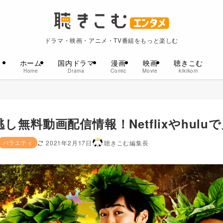
ドラマ・映画・アニメ・TV番組をもっと楽しむ
ホーム
国内ドラマ
漫画
映画
聴きこむ
Home
Drama
Comic
Movie
kikikom
無料動画配信情報！Netflixやhulu
バラエティ
2021年2月17日
聴きこむ編集長