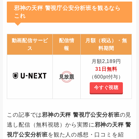
邪神の天秤 警視庁公安分析班を観るなら
これ
動画配信サービ
配信情
月額（税込）・無
ス
報
料期間
月額2,189円
31日無料
見放題
（600pt付与）
今すぐ視聴
この記事では
邪神の天秤 警視庁公安分析班
の見
逃し配信（無料視聴）から実際に
邪神の天秤 警
視庁公安分析班
を観た人の感想・口コミを紹