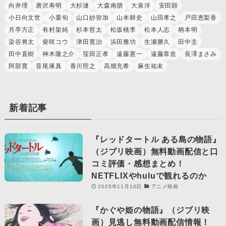
向井理
唐沢寿明
大杉漣
大森南朋
大泉洋
安田顕
小日向文世
小栗旬
山口紗弥加
山本耕史
山田孝之
戸田恵梨香
月亭方正
有村架純
杉本哲太
松坂桃李
松本人志
柄本明
染谷将太
柴咲コウ
津田寛治
浜田雅功
生瀬勝久
田中圭
田中直樹
神木隆之介
窪田正孝
遠藤憲一
遠藤章造
長澤まさみ
阿部寛
音尾琢真
香川照之
高畑充希
麻生祐未
新着記事
『レッドタートル ある島の物語』
（ジブリ映画）無料動画配信と口
コミ評価・感想まとめ！
NETFLIXやhuluで観れるのか
2025年11月10日
アニメ映画
『かぐや姫の物語』（ジブリ映
画）見逃し無料動画配信情報！