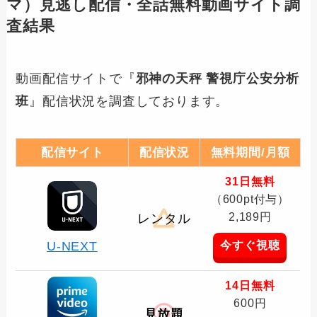
マ）見逃し配信・全話無料動画サイト調
査結果
動画配信サイトで『
邪神の天秤 警視庁公安分析
班
』配信状況を調査しております。
配信サイト
配信状況
無料期間/月額
31日無料
（600pt付与）
2,189円
レンタル
今すぐ視聴
U-NEXT
14日無料
600円
見放題