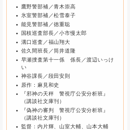
鷹野警部補／青木崇高
氷室警部補／松雪泰子
能見警部補／徳重聡
国枝巡査部長／小市慢太郎
溝口巡査／福山翔大
佐久間班長／筒井道隆
早瀬捜査第十一係 係長／渡辺いっけ
い
神谷課長／段田安則
原作：麻見和史
『邪神の天秤 警視庁公安分析班』
（講談社文庫刊）
『偽神の審判 警視庁公安分析班』
（講談社文庫刊）
監督：内片輝、山室大輔、山本大輔