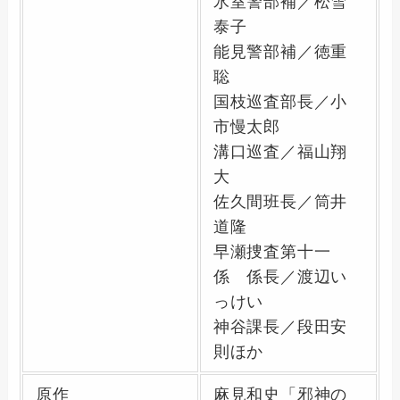
氷室警部補／松雪
泰子
能見警部補／徳重
聡
国枝巡査部長／小
市慢太郎
溝口巡査／福山翔
大
佐久間班長／筒井
道隆
早瀬捜査第十一
係 係長／渡辺い
っけい
神谷課長／段田安
則ほか
原作
麻見和史「邪神の