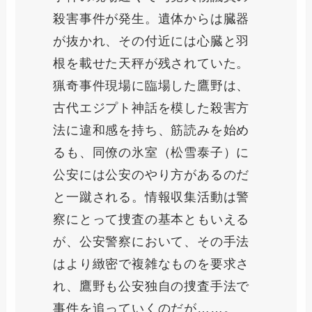
殺害事件が発生。遺体からは臓器
が抜かれ、その付近には心臓と羽
根を載せた天秤が残されていた。
猟奇事件現場に臨場した鷹野は、
古代エジプト神話を模した殺害方
法に違和感を持ち、筋読みを始め
るも、同僚の氷室（松雪泰子）に
公安には公安のやり方があるのだ
と一蹴される。情報収集活動は警
察にとって捜査の基本ともいえる
が、公安警察において、その手法
はより緻密で複雑なものを要求さ
れ、鷹野も公安独自の捜査手法で
事件を追っていくのだが……。