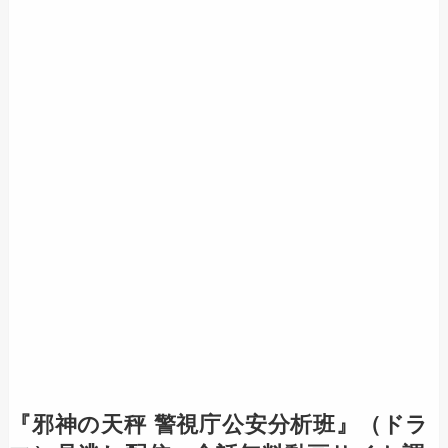
『
邪神の天秤 警視庁公安分析班
』（ドラ