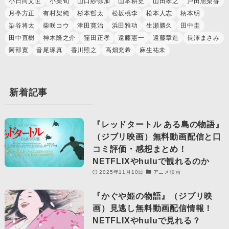
小日向文世
小栗旬
山口紗弥加
山本耕史
山田孝之
戸田恵梨香
月亭方正
有村架純
杉本哲太
松坂桃李
松本人志
柄本明
染谷将太
柴咲コウ
津田寛治
浜田雅功
生瀬勝久
田中圭
田中直樹
神木隆之介
窪田正孝
遠藤憲一
遠藤章造
長澤まさみ
阿部寛
音尾琢真
香川照之
高畑充希
麻生祐未
新着記事
『レッドタートル ある島の物語』
（ジブリ映画）無料動画配信と口
コミ評価・感想まとめ！
NETFLIXやhuluで観れるのか
2025年11月10日
アニメ映画
『かぐや姫の物語』（ジブリ映
画）見逃し無料動画配信情報！
NETFLIXやhuluで見れる？