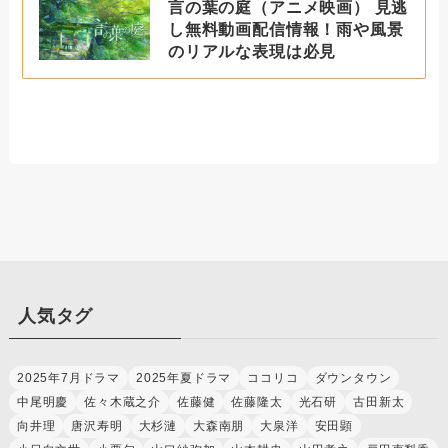
言の葉の庭（アニメ映画） 見逃
し無料動画配信情報！雨や風景
のリアルな表現は必見
人気タグ
2025年7月ドラマ
2025年夏ドラマ
ココリコ
ダウンタウン
中尾明慶
佐々木蔵之介
佐藤健
佐藤隆太
光石研
古田新太
向井理
唐沢寿明
大杉漣
大森南朋
大泉洋
安田顕