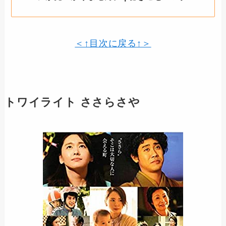
＜↑目次に戻る↑＞
トワイライト ささらさや