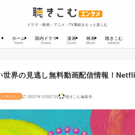
ドラマ・映画・アニメ・TV番組をもっと楽しむ
ホーム
国内ドラマ
漫画
映画
聴きこむ
Home
Drama
Comic
Movie
kikikom
界の見逃し無料動画配信情報！Netfli
バラエティ
2021年12月27日
聴きこむ編集長