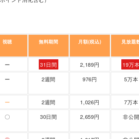
視聴
無料期間
月額(税込)
見放題
ー
31日間
2,189円
19万
ー
2週間
976円
5万本
ー
2週間
1,026円
7万本
〇
30日間
2,659円
非公