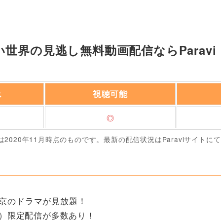
世界の見逃し無料動画配信ならParav
視聴可能
ス
◎
は2020年11月時点のものです。最新の配信状況はParaviサイトに
東京のドラマが見放題！
vi）限定配信が多数あり！