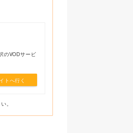
択のVODサービ
イトへ行く
さい。