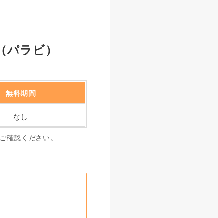
i（パラビ）
無料期間
なし
てご確認ください。