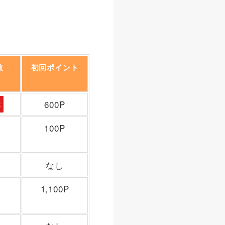
数
初回ポイント
本
600P
100P
なし
開
1,100P