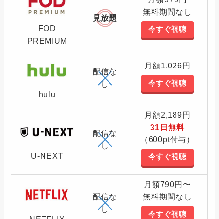
無料期間なし
見放題
FOD
今すぐ視聴
PREMIUM
月額1,026円
配信な
今すぐ視聴
し
hulu
月額2,189円
31日無料
配信な
（600pt付与）
し
U-NEXT
今すぐ視聴
月額790円〜
配信な
無料期間なし
し
今すぐ視聴