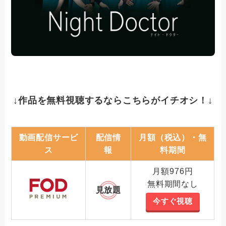
↓作品を無料視聴するならこちらがイチオシ！↓
動画配信サービ
配信情
月額（税込）・無
ス
報
料期間
月額976円
無料期間なし
見放題
今すぐ視聴