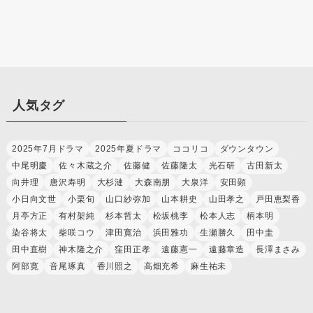
人気タグ
2025年7月ドラマ
2025年夏ドラマ
ココリコ
ダウンタウン
中尾明慶
佐々木蔵之介
佐藤健
佐藤隆太
光石研
古田新太
向井理
唐沢寿明
大杉漣
大森南朋
大泉洋
安田顕
小日向文世
小栗旬
山口紗弥加
山本耕史
山田孝之
戸田恵梨香
月亭方正
有村架純
杉本哲太
松坂桃李
松本人志
柄本明
染谷将太
柴咲コウ
津田寛治
浜田雅功
生瀬勝久
田中圭
田中直樹
神木隆之介
窪田正孝
遠藤憲一
遠藤章造
長澤まさみ
阿部寛
音尾琢真
香川照之
高畑充希
麻生祐未