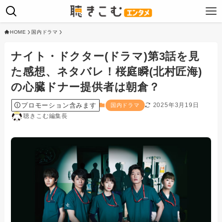
HOME
国内ドラマ
ナイト・ドクター(ドラマ)第3話を見
た感想、ネタバレ！桜庭瞬(北村匠海)
の心臓ドナー提供者は朝倉？
プロモーション含みます
2025年3月19日
国内ドラマ
聴きこむ編集長