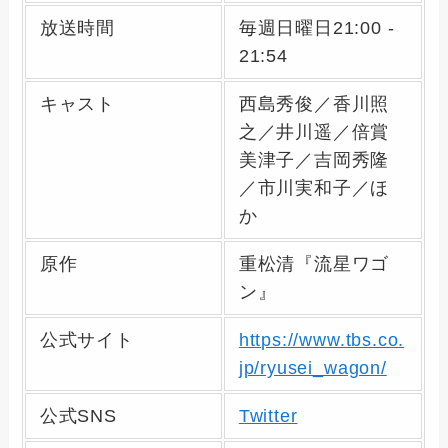
放送時間
毎週日曜日21:00 -
21:54
キャスト
西島秀俊／香川照
之／井川遥／倍賞
美津子／吉岡秀隆
／市川実和子／ほ
か
原作
重松清『流星ワゴ
ン』
公式サイト
https://www.tbs.co.
jp/ryusei_wagon/
公式SNS
Twitter