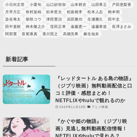
小日向文世
小栗旬
山口紗弥加
山本耕史
山田孝之
戸田恵梨香
月亭方正
有村架純
杉本哲太
松坂桃李
松本人志
柄本明
染谷将太
柴咲コウ
津田寛治
浜田雅功
生瀬勝久
田中圭
田中直樹
神木隆之介
窪田正孝
遠藤憲一
遠藤章造
長澤まさみ
阿部寛
音尾琢真
香川照之
高畑充希
麻生祐未
新着記事
『レッドタートル ある島の物語』
（ジブリ映画）無料動画配信と口
コミ評価・感想まとめ！
NETFLIXやhuluで観れるのか
2025年11月10日
アニメ映画
『かぐや姫の物語』（ジブリ映
画）見逃し無料動画配信情報！
NETFLIXやhuluで見れる？