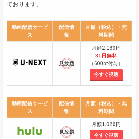
ております。
動画配信サービ
配信情
月額（税込）・無
ス
報
料期間
月額2,189円
31日無料
見放題
（600pt付与）
今すぐ視聴
動画配信サービ
配信情
月額（税込）・無
ス
報
料期間
月額1,026円
見放題
今すぐ視聴