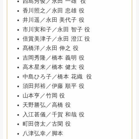
西島秀俊／永田 一雄 役
香川照之／永田 忠雄 役
井川遥／永田 美代子 役
市川実和子／永田 智子 役
倍賞美津子／永田 澄江 役
髙橋洋／永田 伸之 役
吉岡秀隆／橋本 義明 役
高木星来／橋本 健太 役
中島ひろ子／橋本 花織 役
須田邦裕／伊藤 順平 役
山本亨／竹岡 役
天野勝弘／高橋 役
入江甚儀／千賀 和哉 役
町田啓太／古閑 役
八津弘幸／脚本