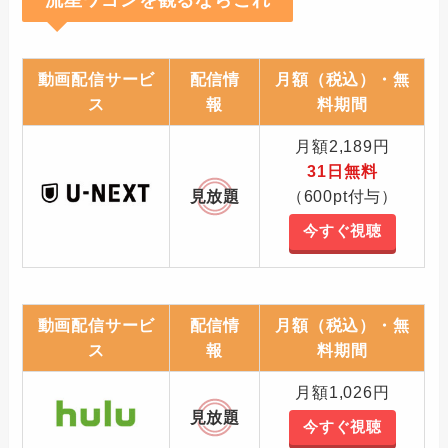
流星ワゴンを観るならこれ
動画配信サービ
配信情
月額（税込）・無
ス
報
料期間
月額2,189円
31日無料
見放題
（600pt付与）
今すぐ視聴
動画配信サービ
配信情
月額（税込）・無
ス
報
料期間
月額1,026円
見放題
今すぐ視聴