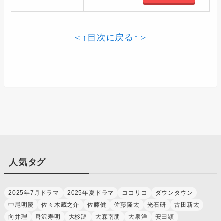
＜↑目次に戻る↑＞
人気タグ
2025年7月ドラマ
2025年夏ドラマ
ココリコ
ダウンタウン
中尾明慶
佐々木蔵之介
佐藤健
佐藤隆太
光石研
古田新太
向井理
唐沢寿明
大杉漣
大森南朋
大泉洋
安田顕