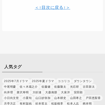
＜↑目次に戻る↑＞
人気タグ
2025年7月ドラマ
2025年夏ドラマ
ココリコ
ダウンタウン
中尾明慶
佐々木蔵之介
佐藤健
佐藤隆太
光石研
古田新太
向井理
唐沢寿明
大杉漣
大森南朋
大泉洋
安田顕
小日向文世
小栗旬
山口紗弥加
山本耕史
山田孝之
戸田恵梨香
月亭方正
有村架純
杉本哲太
松坂桃李
松本人志
柄本明