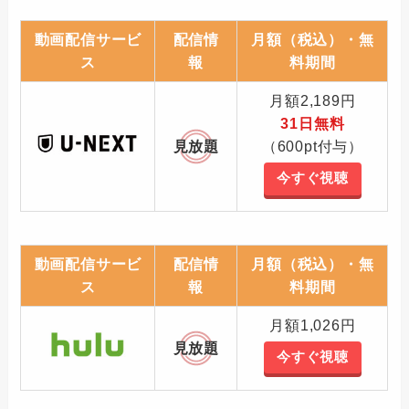
動画配信サービ
配信情
月額（税込）・無
ス
報
料期間
月額2,189円
31日無料
見放題
（600pt付与）
今すぐ視聴
動画配信サービ
配信情
月額（税込）・無
ス
報
料期間
月額1,026円
見放題
今すぐ視聴