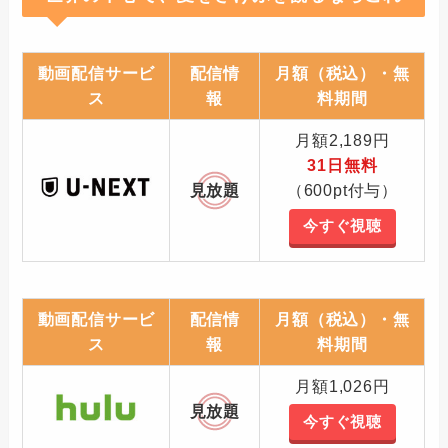
動画配信サービ
配信情
月額（税込）・無
ス
報
料期間
月額2,189円
31日無料
見放題
（600pt付与）
今すぐ視聴
動画配信サービ
配信情
月額（税込）・無
ス
報
料期間
月額1,026円
見放題
今すぐ視聴