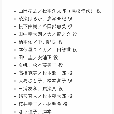
山田孝之／松本朔太郎（高校時代） 役
綾瀬はるか／廣瀬亜紀 役
松下由樹／谷田部敏美 役
田中幸太朗／大木龍之介 役
柄本佑／中川顕良 役
本仮屋ユイカ／上田智世 役
田中圭／安浦正 役
夏帆／松本芙美子 役
高橋克実／松本潤一郎 役
大島さと子／松本富子 役
三浦友和／廣瀬真 役
緒形直人／松本朔太郎 役
桜井幸子／小林明希 役
森下佳子／脚本