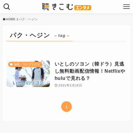
HOME
パク・ヘジン
パク・ヘジン
– tag –
いとしのソヨン（韓ドラ）見逃
韓国・アジアドラマ
し無料動画配信情報！Netflixや
huluで見れる？
2021年2月15日
1