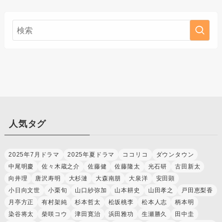
人気タグ
2025年7月ドラマ
2025年夏ドラマ
ココリコ
ダウンタウン
中尾明慶
佐々木蔵之介
佐藤健
佐藤隆太
光石研
古田新太
向井理
唐沢寿明
大杉漣
大森南朋
大泉洋
安田顕
小日向文世
小栗旬
山口紗弥加
山本耕史
山田孝之
戸田恵梨香
月亭方正
有村架純
杉本哲太
松坂桃李
松本人志
柄本明
染谷将太
柴咲コウ
津田寛治
浜田雅功
生瀬勝久
田中圭