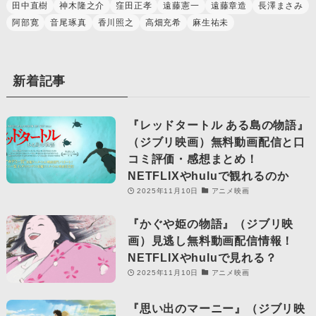
田中直樹
神木隆之介
窪田正孝
遠藤憲一
遠藤章造
長澤まさみ
阿部寛
音尾琢真
香川照之
高畑充希
麻生祐未
新着記事
『レッドタートル ある島の物語』
（ジブリ映画）無料動画配信と口
コミ評価・感想まとめ！
NETFLIXやhuluで観れるのか
2025年11月10日
アニメ映画
『かぐや姫の物語』（ジブリ映
画）見逃し無料動画配信情報！
NETFLIXやhuluで見れる？
2025年11月10日
アニメ映画
『思い出のマーニー』（ジブリ映