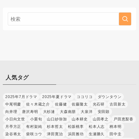
人気タグ
2025年7月ドラマ
2025年夏ドラマ
ココリコ
ダウンタウン
中尾明慶
佐々木蔵之介
佐藤健
佐藤隆太
光石研
古田新太
向井理
唐沢寿明
大杉漣
大森南朋
大泉洋
安田顕
小日向文世
小栗旬
山口紗弥加
山本耕史
山田孝之
戸田恵梨香
月亭方正
有村架純
杉本哲太
松坂桃李
松本人志
柄本明
染谷将太
柴咲コウ
津田寛治
浜田雅功
生瀬勝久
田中圭