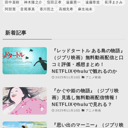
田中直樹
神木隆之介
窪田正孝
遠藤憲一
遠藤章造
長澤まさみ
阿部寛
音尾琢真
香川照之
高畑充希
麻生祐未
新着記事
『レッドタートル ある島の物語』
（ジブリ映画）無料動画配信と口
コミ評価・感想まとめ！
NETFLIXやhuluで観れるのか
2025年11月10日
アニメ映画
『かぐや姫の物語』（ジブリ映
画）見逃し無料動画配信情報！
NETFLIXやhuluで見れる？
2025年11月10日
アニメ映画
『思い出のマーニー』（ジブリ映