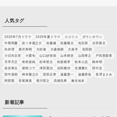
人気タグ
2025年7月ドラマ
2025年夏ドラマ
ココリコ
ダウンタウン
中尾明慶
佐々木蔵之介
佐藤健
佐藤隆太
光石研
古田新太
向井理
唐沢寿明
大杉漣
大森南朋
大泉洋
安田顕
小日向文世
小栗旬
山口紗弥加
山本耕史
山田孝之
戸田恵梨香
月亭方正
有村架純
杉本哲太
松坂桃李
松本人志
柄本明
染谷将太
柴咲コウ
津田寛治
浜田雅功
生瀬勝久
田中圭
田中直樹
神木隆之介
窪田正孝
遠藤憲一
遠藤章造
長澤まさみ
阿部寛
音尾琢真
香川照之
高畑充希
麻生祐未
新着記事