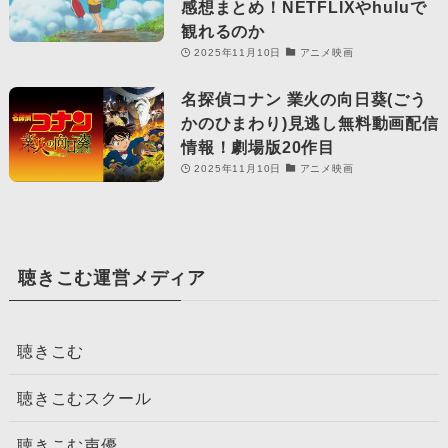
感想まとめ！NETFLIXやhuluで
観れるのか
2025年11月10日
アニメ映画
名探偵コナン 業火の向日葵(ごう
かのひまわり)見逃し無料動画配信
情報！劇場版20作目
2025年11月10日
アニメ映画
聴きこむ運営メディア
聴きこむ
聴きこむスクール
聴きこむ声優