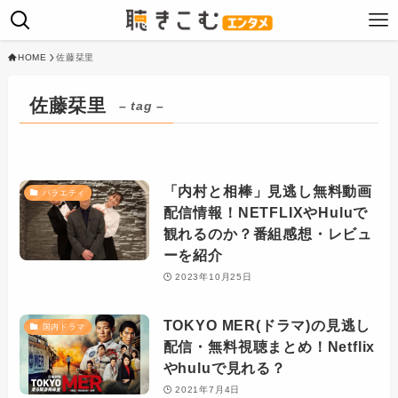
HOME
佐藤栞里
佐藤栞里
– tag –
「内村と相棒」見逃し無料動画
バラエティ
配信情報！NETFLIXやHuluで
観れるのか？番組感想・レビュ
ーを紹介
2023年10月25日
TOKYO MER(ドラマ)の見逃し
国内ドラマ
配信・無料視聴まとめ！Netflix
やhuluで見れる？
2021年7月4日