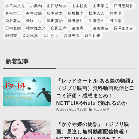
小日向文世
小栗旬
山口紗弥加
山本耕史
山田孝之
戸田恵梨香
月亭方正
有村架純
杉本哲太
松坂桃李
松本人志
柄本明
染谷将太
柴咲コウ
津田寛治
浜田雅功
生瀬勝久
田中圭
田中直樹
神木隆之介
窪田正孝
遠藤憲一
遠藤章造
長澤まさみ
阿部寛
音尾琢真
香川照之
高畑充希
麻生祐未
新着記事
『レッドタートル ある島の物語』
（ジブリ映画）無料動画配信と口
コミ評価・感想まとめ！
NETFLIXやhuluで観れるのか
2025年11月10日
アニメ映画
『かぐや姫の物語』（ジブリ映
画）見逃し無料動画配信情報！
NETFLIXやhuluで見れる？