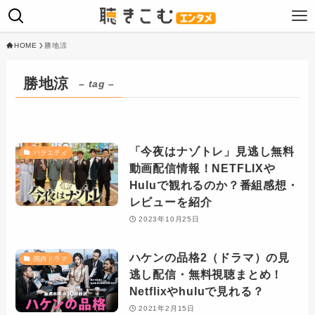
HOME
勝地涼
勝地涼
– tag –
「今夜はナゾトレ」見逃し無料
バラエティ
動画配信情報！NETFLIXや
Huluで観れるのか？番組感想・
レビューを紹介
2023年10月25日
ハケンの品格2（ドラマ）の見
国内ドラマ
逃し配信・無料視聴まとめ！
Netflixやhuluで見れる？
2021年2月15日