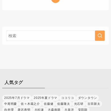
人気タグ
2025年7月ドラマ
2025年夏ドラマ
ココリコ
ダウンタウン
中尾明慶
佐々木蔵之介
佐藤健
佐藤隆太
光石研
古田新太
向井理
唐沢寿明
大杉漣
大森南朋
大泉洋
安田顕