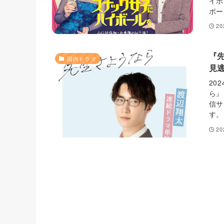
イボ
ボー
2
『
国内ドラマ
見
20
ら』
信サ
す。
2