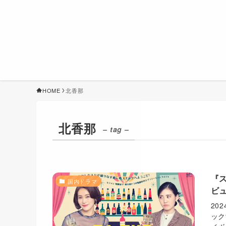
HOME
北香那
北香那
– tag –
『
国内ドラマ
ビ
20
ック