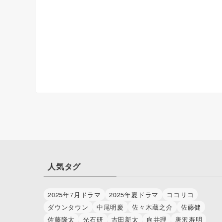
人気タグ
2025年7月ドラマ
2025年夏ドラマ
ココリコ
ダウンタウン
中尾明慶
佐々木蔵之介
佐藤健
佐藤隆太
光石研
古田新太
向井理
唐沢寿明