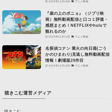
2025年11月10日
アニメ映画
『崖の上のポニョ』（ジブリ映
画）無料動画配信と口コミ評価・
感想まとめ！NETFLIXやhuluで
観れるのか
2025年11月10日
アニメ映画
名探偵コナン 業火の向日葵(ごう
かのひまわり)見逃し無料動画配信
情報！劇場版20作目
2025年11月10日
アニメ映画
聴きこむ運営メディア
聴きこむ