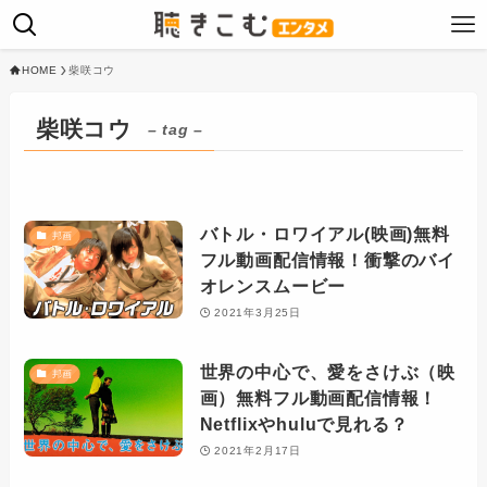
HOME
柴咲コウ
柴咲コウ
– tag –
バトル・ロワイアル(映画)無料
邦画
フル動画配信情報！衝撃のバイ
オレンスムービー
2021年3月25日
世界の中心で、愛をさけぶ（映
邦画
画）無料フル動画配信情報！
Netflixやhuluで見れる？
2021年2月17日