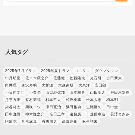
人気タグ
2025年7月ドラマ
2025年夏ドラマ
ココリコ
ダウンタウン
中尾明慶
佐々木蔵之介
佐藤健
佐藤隆太
光石研
古田新太
向井理
唐沢寿明
大杉漣
大森南朋
大泉洋
安田顕
小日向文世
小栗旬
山口紗弥加
山本耕史
山田孝之
戸田恵梨香
月亭方正
有村架純
杉本哲太
松坂桃李
松本人志
柄本明
染谷将太
柴咲コウ
津田寛治
浜田雅功
生瀬勝久
田中圭
田中直樹
神木隆之介
窪田正孝
遠藤憲一
遠藤章造
長澤まさみ
阿部寛
音尾琢真
香川照之
高畑充希
麻生祐未