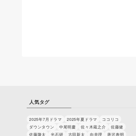
人気タグ
2025年7月ドラマ
2025年夏ドラマ
ココリコ
ダウンタウン
中尾明慶
佐々木蔵之介
佐藤健
佐藤隆太
光石研
古田新太
向井理
唐沢寿明