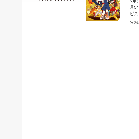
の配
月3
ビス.
2