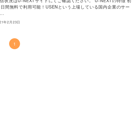
信状況はU-NEXTサイトにてご確認ください。 U-NEXTの特徴 初
1日間無料で利用可能！USENという上場している国内企業のサー
..
021年2月23日
1