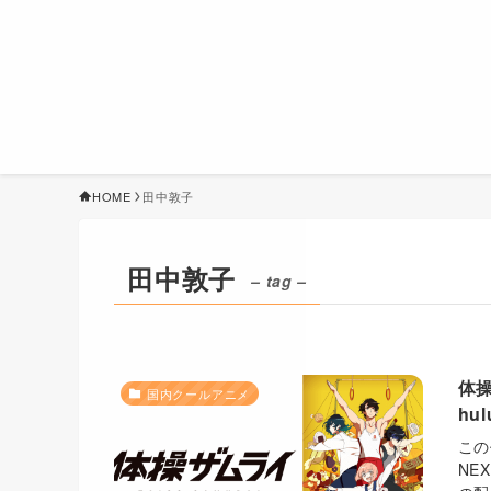
HOME
田中敦子
田中敦子
– tag –
体操
国内クールアニメ
hu
この
NE