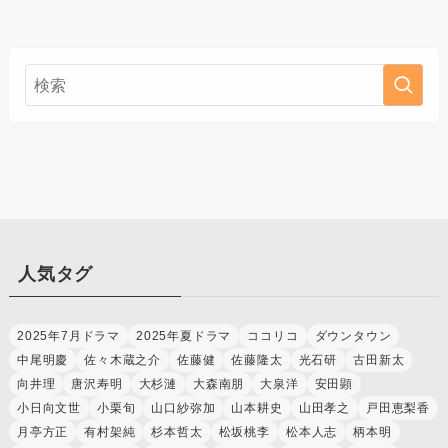
人気タグ
2025年7月ドラマ
2025年夏ドラマ
ココリコ
ダウンタウン
中尾明慶
佐々木蔵之介
佐藤健
佐藤隆太
光石研
古田新太
向井理
唐沢寿明
大杉漣
大森南朋
大泉洋
安田顕
小日向文世
小栗旬
山口紗弥加
山本耕史
山田孝之
戸田恵梨香
月亭方正
有村架純
杉本哲太
松坂桃李
松本人志
柄本明