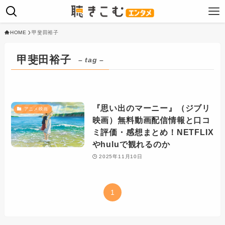
HOME
甲斐田裕子
甲斐田裕子
– tag –
『思い出のマーニー』（ジブリ
アニメ映画
映画）無料動画配信情報と口コ
ミ評価・感想まとめ！NETFLIX
やhuluで観れるのか
2025年11月10日
1