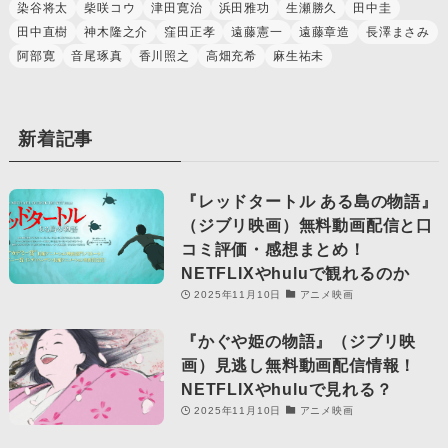
染谷将太
柴咲コウ
津田寛治
浜田雅功
生瀬勝久
田中圭
田中直樹
神木隆之介
窪田正孝
遠藤憲一
遠藤章造
長澤まさみ
阿部寛
音尾琢真
香川照之
高畑充希
麻生祐未
新着記事
『レッドタートル ある島の物語』
（ジブリ映画）無料動画配信と口
コミ評価・感想まとめ！
NETFLIXやhuluで観れるのか
2025年11月10日
アニメ映画
『かぐや姫の物語』（ジブリ映
画）見逃し無料動画配信情報！
NETFLIXやhuluで見れる？
2025年11月10日
アニメ映画