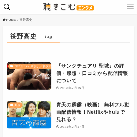
HOME
笹野高史
笹野高史
– tag –
『サンクチュアリ 聖域』の評
NETFLIXオリジナルドラマ
価・感想・口コミから配信情報
について
2023年7月15日
青天の霹靂（映画） 無料フル動
邦画
画配信情報！Netflixやhuluで
見れる？
2021年2月17日