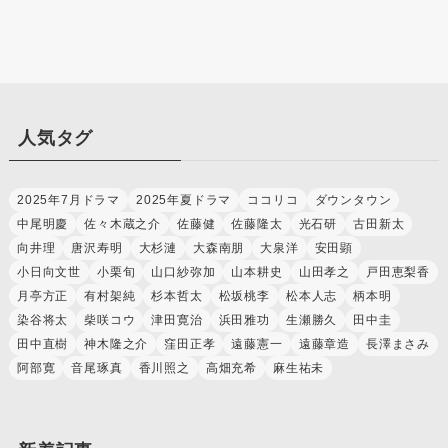
人気タグ
2025年7月ドラマ
2025年夏ドラマ
ココリコ
ダウンタウン
中尾明慶
佐々木蔵之介
佐藤健
佐藤隆太
光石研
古田新太
向井理
唐沢寿明
大杉漣
大森南朋
大泉洋
安田顕
小日向文世
小栗旬
山口紗弥加
山本耕史
山田孝之
戸田恵梨香
月亭方正
有村架純
杉本哲太
松坂桃李
松本人志
柄本明
染谷将太
柴咲コウ
津田寛治
浜田雅功
生瀬勝久
田中圭
田中直樹
神木隆之介
窪田正孝
遠藤憲一
遠藤章造
長澤まさみ
阿部寛
音尾琢真
香川照之
高畑充希
麻生祐未