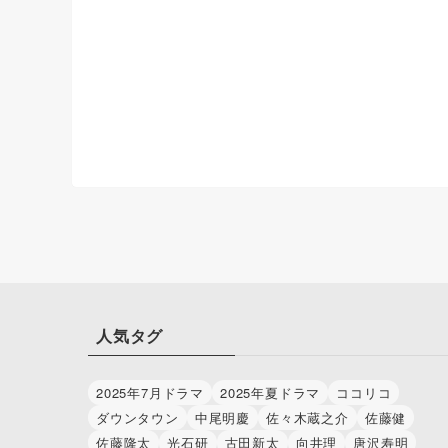
人気タグ
2025年7月ドラマ
2025年夏ドラマ
ココリコ
ダウンタウン
中尾明慶
佐々木蔵之介
佐藤健
佐藤隆太
光石研
古田新太
向井理
唐沢寿明