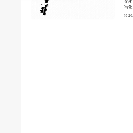
を紹
写化
2