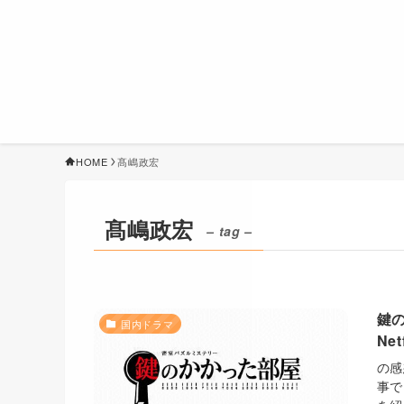
HOME
髙嶋政宏
髙嶋政宏
– tag –
鍵
国内ドラマ
Ne
の感
事で