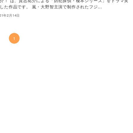
介！ は、貴志祐介による「防犯探偵・榎本シリーズ」をドラマ実
した作品です。 嵐・大野智主演で制作されたフジ...
021年2月14日
1