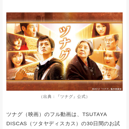
母親を怖がらせないよう鏡のこと
は話してなかったこと、母親は父
親に死者を会わせてあげようと思
って自分が呼び出そうとして鏡を
見てしまい、二人共亡くなったの
だろうということを話します。
能力を引き継ぐと自分が会いたい
死者に会うことはできなくなりま
す。
アイ子は歩美に、父親か母親のど
ちらかに会いたくないかと訊ねま
（出典：『ツナグ』公式）
すが、歩美は会うならアイ子に会
おうと心に決めて、両親には会わ
ずに能力を引き継ぐ儀式をアイ子
ツナグ（映画）のフル動画は、TSUTAYA
と始めます。
DISCAS（ツタヤディスカス）の30日間のお試