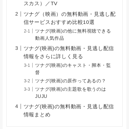
スカス）／TV
ツナグ（映画）の無料動画・見逃し配
信サービスおすすめ比較10選
ツナグ(映画)の他に無料視聴できる
動画人気作品
ツナグ(映画)の無料動画・見逃し配信
情報をさらに詳しく見る
ツナグ(映画)のキャスト・脚本・監
督
ツナグ(映画)の原作ってあるの？
ツナグ(映画)の主題歌を歌うのは
JUJU
ツナグ(映画)の無料動画・見逃し配信
情報まとめ