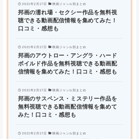
2021年2月17日
映画ジャンル別まとめ
邦画の濡れ場・セクシー作品を無料視
聴できる動画配信情報を集めてみた！
口コミ・感想も
2021年2月17日
映画ジャンル別まとめ
邦画のアウトロー・アングラ・ハード
ボイルド作品を無料視聴できる動画配
信情報を集めてみた！口コミ・感想も
2021年2月17日
映画ジャンル別まとめ
邦画のサスペンス・ミステリー作品を
無料視聴できる動画配信情報を集めて
みた！口コミ・感想も
2021年2月17日
映画ジャンル別まとめ