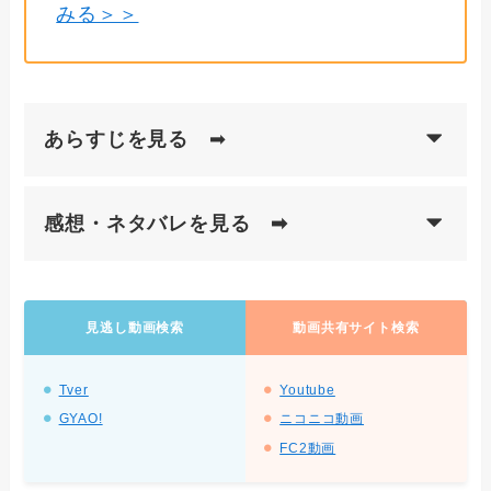
みる＞＞
あらすじを見る
➡
感想・ネタバレを見る ➡
樹木希林さんが本当に素晴らしい
見逃し動画検索
動画共有サイト検索
女優さんだったことを実感できる
作品です。「万引き家族」の是枝
Tver
Youtube
監督が、樹木さんは、自分の役に
GYAO!
ニコニコ動画
脚本以上の工夫を加えることによ
FC2動画
って監督や共演者に多大な良い影