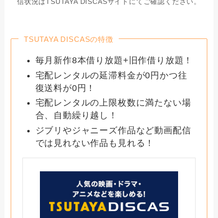
信状況はTSUTAYA DISCASサイトにてご確認ください。
TSUTAYA DISCASの特徴
毎月新作8本借り放題+旧作借り放題！
宅配レンタルの延滞料金が0円かつ往
復送料が0円！
宅配レンタルの上限枚数に満たない場
合、自動繰り越し！
ジブリやジャニーズ作品など動画配信
では見れない作品も見れる！