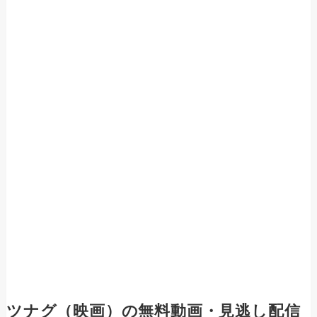
ツナグ（映画）の無料動画・見逃し配信