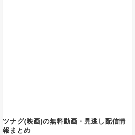
実は歩美の父親はアイ子からこの
能力を引き継いでおり、アイ子は
妻にも話してはならないと言って
いました。
死者を呼び出すツールの鏡は、こ
の鏡と契約をして能力を引き継い
だ人以外の人が見ると、見た人と
鏡の契約者の両方が死んでしまい
ます。
アイ子は歩美の母親がこのことを
知らずに鏡を見てしまい、二人共
死んだことを涙ながらに告白しま
す。
ツナグ(映画)の無料動画・見逃し配信情
しかし歩美はアイ子に、父親は母
報まとめ
親に能力のことは話していたが、