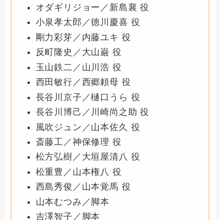
オダギリジョー／新島襄 役
小泉孝太郎／徳川慶喜 役
剛力彩芽／内藤ユキ 役
反町隆史／大山巌 役
玉山鉄二／山川浩 役
西田敏行／西郷頼母 役
長谷川京子／樋口うら 役
長谷川博己／川崎尚之助 役
風吹ジュン／山本佐久 役
斎藤工／神保修理 役
松方弘樹／大垣屋清八 役
松重豊／山本権八 役
西島秀俊／山本覚馬 役
山本むつみ／脚本
吉澤智子／脚本