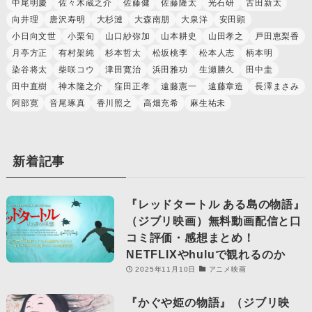
中尾明慶
佐々木蔵之介
佐藤健
佐藤隆太
光石研
古田新太
向井理
唐沢寿明
大杉漣
大森南朋
大泉洋
安田顕
小日向文世
小栗旬
山口紗弥加
山本耕史
山田孝之
戸田恵梨香
月亭方正
有村架純
杉本哲太
松坂桃李
松本人志
柄本明
染谷将太
柴咲コウ
津田寛治
浜田雅功
生瀬勝久
田中圭
田中直樹
神木隆之介
窪田正孝
遠藤憲一
遠藤章造
長澤まさみ
阿部寛
音尾琢真
香川照之
高畑充希
麻生祐未
新着記事
『レッドタートル ある島の物語』
（ジブリ映画）無料動画配信と口
コミ評価・感想まとめ！
NETFLIXやhuluで観れるのか
2025年11月10日
アニメ映画
『かぐや姫の物語』（ジブリ映