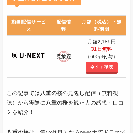
動画配信サービ
配信情
月額（税込）・無
ス
報
料期間
月額2,189円
31日無料
見放題
（600pt付与）
今すぐ視聴
この記事では
八重の桜
の見逃し配信（無料視
聴）から実際に
八重の桜
を観た人の感想・口コ
ミを紹介！
八重の桜
は、第52作目となるNHK大河ドラマで