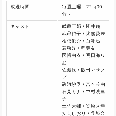
放送時間
毎週土曜 22時00
分～
キャスト
武蔵三郎 / 櫻井翔
武蔵裕子 / 比嘉愛未
相模俊介 / 白洲迅
若狭昇 / 稲葉友
因幡由衣 / 明日海り
お
佐渡稔 / 阪田マサノ
ブ
駿河紗季 / 宮本茉由
石見カナ / 中村映里
子
土佐大輔 / 笠原秀幸
安芸しおり / 呉城久