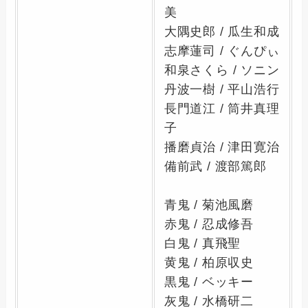
美
大隅史郎 / 瓜生和成
志摩蓮司 / ぐんぴぃ
和泉さくら / ソニン
丹波一樹 / 平山浩行
長門道江 / 筒井真理
子
播磨貞治 / 津田寛治
備前武 / 渡部篤郎
青鬼 / 菊池風磨
赤鬼 / 忍成修吾
白鬼 / 真飛聖
黄鬼 / 柏原収史
黒鬼 / ベッキー
灰鬼 / 水橋研二