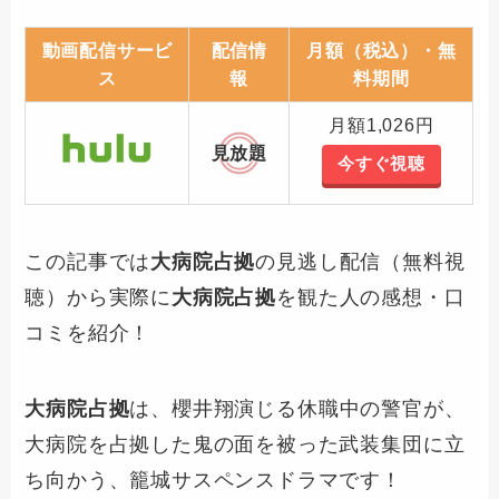
動画配信サービ
配信情
月額（税込）・無
ス
報
料期間
月額1,026円
見放題
今すぐ視聴
この記事では
大病院占拠
の見逃し配信（無料視
聴）から実際に
大病院占拠
を観た人の感想・口
コミを紹介！
大病院占拠
は、櫻井翔演じる休職中の警官が、
大病院を占拠した鬼の面を被った武装集団に立
ち向かう、籠城サスペンスドラマです！